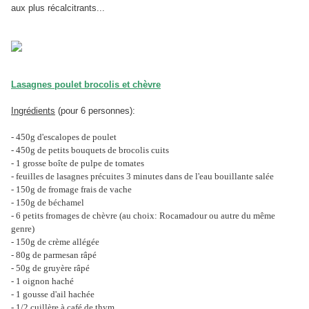
aux plus récalcitrants...
Lasagnes poulet brocolis et chèvre
Ingrédients
(pour 6 personnes):
- 450g d'escalopes de poulet
- 450g de petits bouquets de brocolis cuits
- 1 grosse boîte de pulpe de tomates
- feuilles de lasagnes précuites 3 minutes dans de l'eau bouillante salée
- 150g de fromage frais de vache
- 150g de béchamel
- 6 petits fromages de chèvre (au choix: Rocamadour ou autre du même
genre)
- 150g de crème allégée
- 80g de parmesan râpé
- 50g de gruyère râpé
- 1 oignon haché
- 1 gousse d'ail hachée
- 1/2 cuillère à café de thym