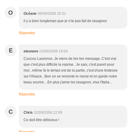
O
Océane
06/09/2008 18:31
il y a bien longtemps que je n'ai pas fait de lasagnes
Répondre
E
eleonore
03/09/2008 19:04
Coucou Laurence..Je viens de lire ton message..C'est vrai
que c'est plus difficile la reprise...Je sais, c'est pareil pour
moi...même là le temps est de la partie, c'est d'une tristesse
sur l'Alsace...Bon on se remonte le moral et on garde notre
beau sourire....En plus j'aime les lasagnes..viva l'Italia...
Répondre
C
Chris
02/09/2008 22:09
Ce doit être délicieux !