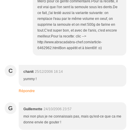
Merci pour ce gentil commentaire.Pour la recette, il
est vrai que l'on sent la semoule sous les dents.De
ce fait, j'ai testé aussi la variante suivante: on
remplace l'eau par le même volume en oeuf, on
supprime la semoule et on met 500g de farine en
tout.C'est super bon, et avec de l'anis, c'est encore
meilleur.Pour la recette: clic -->
http://www.abracadabra-chef.com/article-
6462962.htmlBon appétit et à bientôt! :o)
C
chanit
25/12/2006 16:14
yummy !
Répondre
G
Guillemette
24/10/2006 23:57
moi non plus je ne connaissais pas, mais qu'est-ce que ca me
donne envie de gouter !