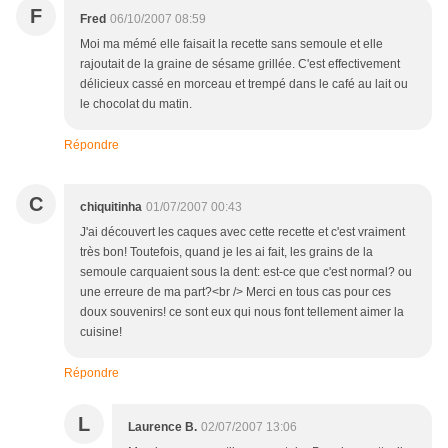
F
Fred
06/10/2007 08:59
Moi ma mémé elle faisait la recette sans semoule et elle
rajoutait de la graine de sésame grillée. C'est effectivement
délicieux cassé en morceau et trempé dans le café au lait ou
le chocolat du matin.
Répondre
C
chiquitinha
01/07/2007 00:43
J'ai découvert les caques avec cette recette et c'est vraiment
très bon! Toutefois, quand je les ai fait, les grains de la
semoule carquaient sous la dent: est-ce que c'est normal? ou
une erreure de ma part?<br /> Merci en tous cas pour ces
doux souvenirs! ce sont eux qui nous font tellement aimer la
cuisine!
Répondre
L
Laurence B.
02/07/2007 13:06