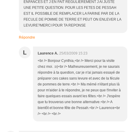
ENFANCES ET J EN FAIT REGULIEREMENT J AI JUSTE
UNE PETITE QUESTION: POUR LES FETES DE PESSAH
EST IL POSSIBLE DE REMPLACER LA FARINE PAR DE LA
FECULE DE POMME DE TERRE ET PEUT ON ENLEVER LA
LEVURE?MERCI POUR TA REPONSE
Répondre
L
Laurence A.
25/03/2009 15:23
<br /> Bonjour Cynthia,<br /> Merci pour ta visite
chez moi. :o)<br /> Malheureusement, je ne saurais
répondre à ta question, car je n'ai jamais essayé de
préparer ces cakes sans levure et avec de la fécule
de pommes de terre.<br /> Ma mémé n'étant plus là
pour m'aider à te répondre, je ne peux que t'inviter à
faire quelques essais avant les fêtes.<br /> J'espère
que tu trouveras une bonne alternative.<br /> A
bientôt et bonne fête de Pessah.<br /> Laurence<br
/> <br /> <br />