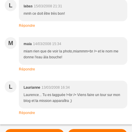
L
labas
15/03/2008 21:31
mmh ce doit être très bon!
Répondre
M
maia
14/03/2008 15:34
miam rien que de voir la photo,miammm<br /> et le nom me
donne l'eau àla bouche!
Répondre
L
Laurianne
13/03/2008 16:34
Laurence... Tu es tagguée !<br /> Viens faire un tour sur mon
blog et ta mission apparaîtra ;)
Répondre