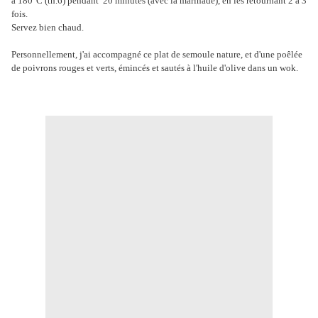
à 180°C (th.6) pendant 20 minutes (avec la marinade), en les retournant 2 à 3
fois.
Servez bien chaud.
Personnellement, j'ai accompagné ce plat de semoule nature, et d'une poêlée
de poivrons rouges et verts, émincés et sautés à l'huile d'olive dans un wok.