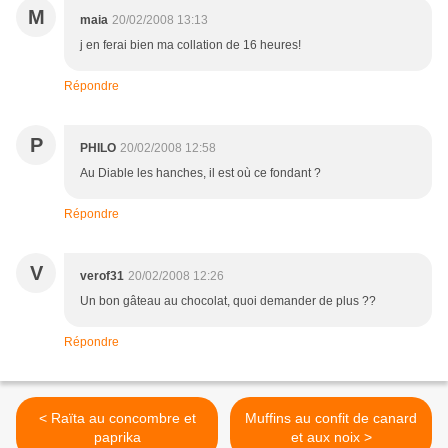
M
maia
20/02/2008 13:13
j en ferai bien ma collation de 16 heures!
Répondre
P
PHILO
20/02/2008 12:58
Au Diable les hanches, il est où ce fondant ?
Répondre
V
verof31
20/02/2008 12:26
Un bon gâteau au chocolat, quoi demander de plus ??
Répondre
< Raïta au concombre et
Muffins au confit de canard
paprika
et aux noix >