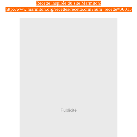
Recette inspirée du site Marmiton:
http://www.marmiton.org/recettes/recette.cfm?num_recette=36013
Publicité