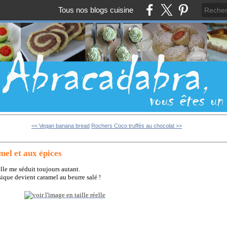
Tous nos blogs cuisine
<< Vegan banana bread
Rochers Coco truffés au chocolat >>
mel et aux épices
elle me séduit toujours autant.
sique devient caramel au beurre salé !