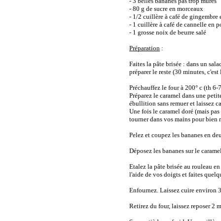
- 3 belles bananes pas trop mûres
- 80 g de sucre en morceaux
- 1/2 cuillère à café de gingembre
- 1 cuillère à café de cannelle en 
- 1 grosse noix de beurre salé
Préparation
:
Faites la pâte brisée : dans un sal
préparer le reste (30 minutes, c'est l
Préchauffez le four à 200° c (th 6-7
Préparez le caramel dans une petit
ébullition sans remuer et laissez c
Une fois le caramel doré (mais pas 
tourner dans vos mains pour bien r
Pelez et coupez les bananes en de
Déposez les bananes sur le caramel
Etalez la pâte brisée au rouleau en 
l'aide de vos doigts et faites quelq
Enfournez. Laissez cuire environ 
Retirez du four, laissez reposer 2 