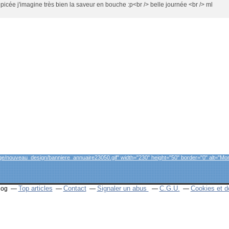
icée j'imagine très bien la saveur en bouche :p<br /> belle journée <br /> ml
et="_blank">
e/nouveau_design/banniere_annuaire23050.gif" width="230" height="50" border="0" alt="Mon
Top articles
Contact
Signaler un abus
C.G.U.
Cookies et d
log