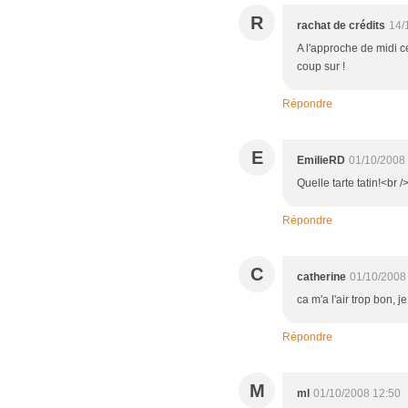
R
rachat de crédits
14/
A l'approche de midi ce
coup sur !
Répondre
E
EmilieRD
01/10/2008
Quelle tarte tatin!<br 
Répondre
C
catherine
01/10/2008
ca m'a l'air trop bon, 
Répondre
M
ml
01/10/2008 12:50