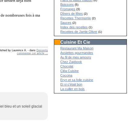
ce dessert déjà bien
Pains et pâtes maison
(6)
Boissons
(5)
Fromages
(3)
Dîners de fêtes
(2)
ée de nombreuses fois à ma
Recettes Thermomix
(2)
Sauces
(2)
Index des recettes
(1)
Recettes de Jamie Oliver
(1)
Cuisine Et Cie
Restaurant Ma Maison
lished by Laurence A.
-
dans
Desserts
Assiettes gourmandes
commenter cet article
…
Au fil de mes amours
Chez Zapbook
Chocolat
Cléa Cuisine
Coccina
Eryn et sa folle cuisine
Et si c'était bon
La cuiller en bois
el bleu et un soleil glacial