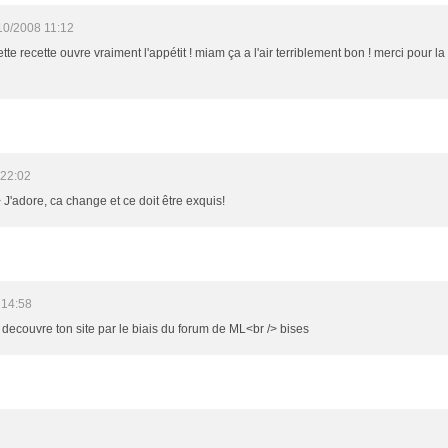
10/2008 11:12
tte recette ouvre vraiment l'appétit ! miam ça a l'air terriblement bon ! merci pour la r
 22:02
/> J'adore, ca change et ce doit être exquis!
 14:58
je decouvre ton site par le biais du forum de ML<br /> bises