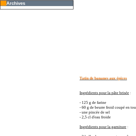
Archives
Tatin de bananes aux épices
Ingrédients pour la pâte brisée
:
- 125 g de farine
- 60 g de beurre froid coupé en to
- une pincée de sel
- 2,5 cl d'eau froide
Ingrédients pour la garniture
: