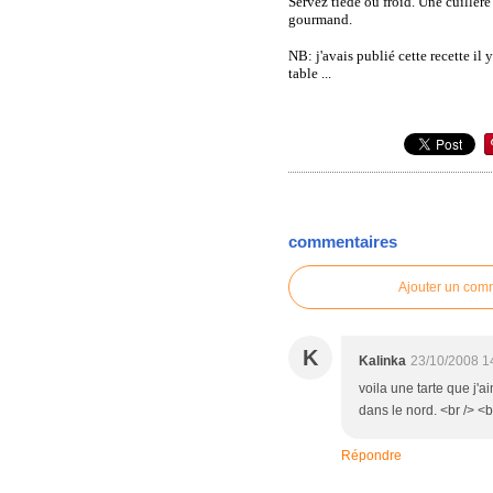
Servez tiède ou froid. Une cuillèr
gourmand.
NB: j'avais publié cette recette il
table ...
commentaires
Ajouter un com
K
Kalinka
23/10/2008 1
voila une tarte que j'ai
dans le nord. <br /> <b
Répondre