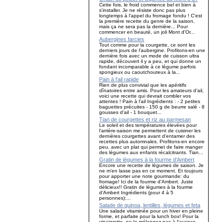
Cette fois, le froid commence bel et bien à
s'installer. Je ne résiste donc pas plus
longtemps à l'appel du fromage fondu ! C'est
la première recette du genre de la saison,
mais ça ne sera pas la dernière... Pour
commencer en beauté, un joli Mont d'Or...
Aubergines farcies
Tout comme pour la courgette, ce sont les
derniers jours de l'aubergine. Profitons-en une
dernière fois avec un mode de cuisson ultra
rapide, découvert il y a peu, et qui donne un
fondant incomparable à ce légume parfois
spongieux ou caoutchouteux à la...
Pain à l'ail rapide
Rien de plus convivial que les apéritifs
dînatoires entre amis. Pour les amateurs d'ail,
voici une recette qui devrait combler vos
attentes ! Pain à l'ail Ingrédients : - 2 petites
baguettes précuites - 150 g de beurre salé - 8
gousses d'ail - 1 bouquet...
Tian de courgettes et riz au parmesan
Le soleil et des températures élevées pour
l'arrière-saison me permettent de cuisiner les
dernières courgettes avant d'entamer des
recettes plus automnales. Profitons-en encore
peu, avec un plat qui permet de faire manger
des légumes aux enfants récalcitrants. Tian...
Gratin de légumes à la fourme d'Ambert
Encore une recette de légumes de saison. Je
ne m'en lasse pas en ce moment. Et toujours
pour apporter une note gourmande: du
fromage! Ici de la fourme d'Ambert. Juste
délicieux!! Gratin de légumes à la fourme
d'Ambert Ingrédients (pour 4 à 5
personnes):...
Salade de quinoa, lentilles, légumes et feta
Une salade vitaminée pour un hiver en pleine
forme, et parfaite pour la lunch box! Pour la
vinaigrette, ne la mélangez pas à l'avance