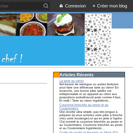
Connexion
+
Créer mon blog
Articles Récents
La tarte au citron
Nul besoin de meringue ou autres fioritures
pour faire une délicieuse tarte au citron! En
revanche, une bonne pâte sablée est
indispensable et un appareil au citron aux
proportions acidulé/sucré juste comme il faut.
Et voilà ! Tarte au citron Ingrédients...
Couronne briochée au pesto et au
Coulommiers
Une recette ultra simple, pas très longue à
préparer (si vous achetez votre pâte à brioche
chez votre boulanger) et qui en jette à l'apéro
!J'ai nommé la couronne briochée au pesto et
au Coulommiers. Couronne briochée au pesto
et au Coulommiers Ingrédients:...
Gratin de poulet et légumes au Mont d'Or