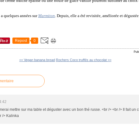
e de crème fraîche épaisse ou une boule de glace vanille pourront sublimer au choix 
 y a quelques années sur
Marmiton
. Depuis, elle a été revisitée, améliorée et dégust
Repost
0
Pub
<< Vegan banana bread
Rochers Coco truffés au chocolat >>
mentaire
4:42
merai mettre sur ma table et déguster avec un bon thé russe. <br /> <br /> Il fait un ci
r /> Kalinka