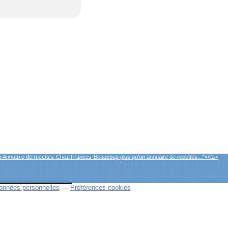
 Annuaire de recettes-Chez Frances-Beaucoup plus qu'un annuaire de recettes..."></a>
onnées personnelles
Préférences cookies