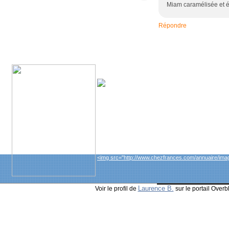
Miam caramélisée et ép
Répondre
<a href="http://www.chezfrances.com/annuaire/" targ
<img src="http://www.chezfrances.com/annuaire/imag
Laurence B.
Voir le profil de
sur le portail Overb