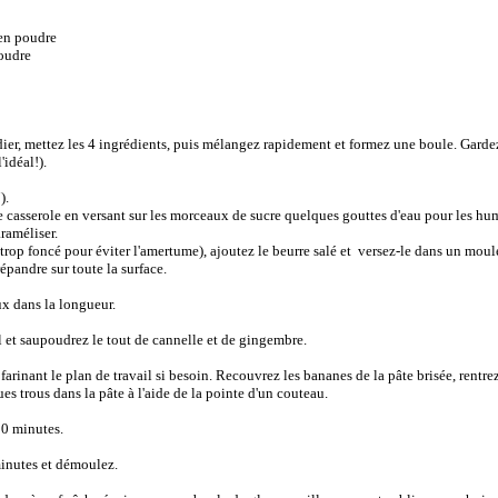
 en poudre
poudre
adier, mettez les 4 ingrédients, puis mélangez rapidement et formez une boule. Gardez
'idéal!).
).
e casserole en versant sur les morceaux de sucre quelques gouttes d'eau pour les hu
araméliser.
trop foncé pour éviter l'amertume), ajoutez le beurre salé et versez-le dans un moul
épandre sur toute la surface.
ux dans la longueur.
 et saupoudrez le tout de cannelle et de gingembre.
farinant le plan de travail si besoin. Recouvrez les bananes de la pâte brisée, rentrez 
ues trous dans la pâte à l'aide de la pointe d'un couteau.
30 minutes.
minutes et démoulez.