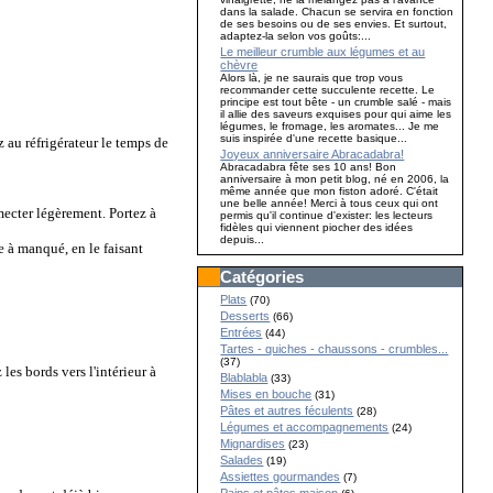
dans la salade. Chacun se servira en fonction
de ses besoins ou de ses envies. Et surtout,
adaptez-la selon vos goûts:...
Le meilleur crumble aux légumes et au
chèvre
Alors là, je ne saurais que trop vous
recommander cette succulente recette. Le
principe est tout bête - un crumble salé - mais
il allie des saveurs exquises pour qui aime les
légumes, le fromage, les aromates... Je me
suis inspirée d'une recette basique...
 au réfrigérateur le temps de
Joyeux anniversaire Abracadabra!
Abracadabra fête ses 10 ans! Bon
anniversaire à mon petit blog, né en 2006, la
même année que mon fiston adoré. C'était
une belle année! Merci à tous ceux qui ont
mecter légèrement. Portez à
permis qu'il continue d'exister: les lecteurs
fidèles qui viennent piocher des idées
depuis...
e à manqué, en le faisant
Catégories
Plats
(70)
Desserts
(66)
Entrées
(44)
Tartes - quiches - chaussons - crumbles...
(37)
les bords vers l'intérieur à
Blablabla
(33)
Mises en bouche
(31)
Pâtes et autres féculents
(28)
Légumes et accompagnements
(24)
Mignardises
(23)
Salades
(19)
Assiettes gourmandes
(7)