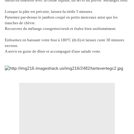
battus en omelette avec la crème liquide, du sel et du poivre. Mélangez bien.
Lorsque la pâte est précuite, laissez-la tiédir 5 minutes.
Parsemez par-dessus le jambon coupé en petits morceaux ainsi que les
tranches de chèvre.
Recouvrez du mélange courgettes/oeufs et étalez bien uniformément.
Enfournez en baissant votre four à 180°C (th.6) et laissez cuire 30 minutes
environ.
A servir en guise de dîner et accompagné d'une salade verte.