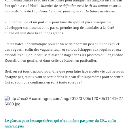
- un bateau pirates avec des crocodiles pour attaquer les dragons du château
fort qu'on a eu à Noël...
histoire de se défouler avec le tir au canon et sur la
jambe de bois du Capitaine Crochet, plutôt que sur la future maîtresse
.
- un trampoline et un portique pour faire du sport et par conséquence
développer ses muscles et ne pas se prendre trop de mandales à la récré
quand on sera dans la cour des grands.
- et un bateau pneumatique pour enfin se détendre un peu au fil de l'eau et
des vagues... enfin des vaguelettes,... et surtout échapper aux requins et aux
crocodiles qui, on le sait, se plaisent à nager dans les piscines du Languedoc
Roussillon en général et dans celle de Ruben en particulier.
Bref, on est tous d'accord pour dire que pour faire face à cette vie qui ne nous
épargne pas, mieux vaut se sentir dans la peau d'un superhéros pour se sentir
fort et avoir une confiance en soi à toute épreuve !
Le gâteau pour les superhéros qui n'ont même pas peur du CP... enfin
presque pas