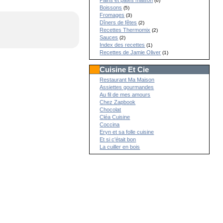
Pains et pâtes maison
(6)
Boissons
(5)
Fromages
(3)
Dîners de fêtes
(2)
Recettes Thermomix
(2)
Sauces
(2)
Index des recettes
(1)
Recettes de Jamie Oliver
(1)
Cuisine Et Cie
Restaurant Ma Maison
Assiettes gourmandes
Au fil de mes amours
Chez Zapbook
Chocolat
Cléa Cuisine
Coccina
Eryn et sa folle cuisine
Et si c'était bon
La cuiller en bois