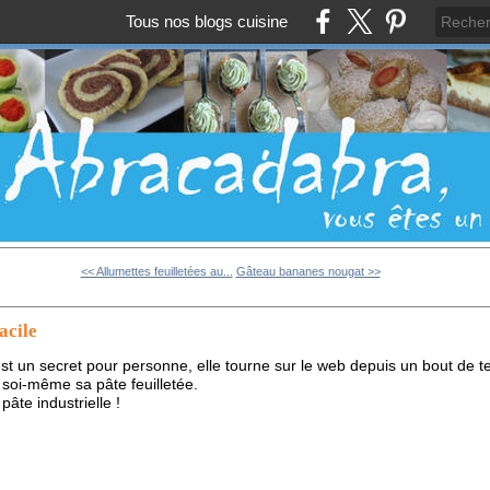
Tous nos blogs cuisine
<< Allumettes feuilletées au...
Gâteau bananes nougat >>
acile
’est un secret pour personne, elle tourne sur le web depuis un bout de 
e soi-même sa pâte feuilletée.
âte industrielle !