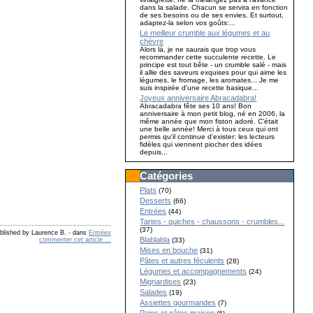
dans la salade. Chacun se servira en fonction
de ses besoins ou de ses envies. Et surtout,
adaptez-la selon vos goûts:...
Le meilleur crumble aux légumes et au
chèvre
Alors là, je ne saurais que trop vous
recommander cette succulente recette. Le
principe est tout bête - un crumble salé - mais
il allie des saveurs exquises pour qui aime les
légumes, le fromage, les aromates... Je me
suis inspirée d'une recette basique...
Joyeux anniversaire Abracadabra!
Abracadabra fête ses 10 ans! Bon
anniversaire à mon petit blog, né en 2006, la
même année que mon fiston adoré. C'était
une belle année! Merci à tous ceux qui ont
permis qu'il continue d'exister: les lecteurs
fidèles qui viennent piocher des idées
depuis...
Catégories
Plats
(70)
Desserts
(66)
Entrées
(44)
Tartes - quiches - chaussons - crumbles...
(37)
blished by Laurence B.
-
dans
Entrées
Blablabla
commenter cet article
…
(33)
Mises en bouche
(31)
Pâtes et autres féculents
(28)
Légumes et accompagnements
(24)
Mignardises
(23)
Salades
(19)
Assiettes gourmandes
(7)