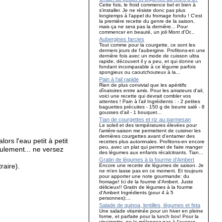
Cette fois, le froid commence bel et bien à
s'installer. Je ne résiste donc pas plus
longtemps à l'appel du fromage fondu ! C'est
la première recette du genre de la saison,
mais ça ne sera pas la dernière... Pour
commencer en beauté, un joli Mont d'Or...
Aubergines farcies
Tout comme pour la courgette, ce sont les
derniers jours de l'aubergine. Profitons-en une
dernière fois avec un mode de cuisson ultra
rapide, découvert il y a peu, et qui donne un
fondant incomparable à ce légume parfois
spongieux ou caoutchouteux à la...
Pain à l'ail rapide
Rien de plus convivial que les apéritifs
dînatoires entre amis. Pour les amateurs d'ail,
voici une recette qui devrait combler vos
attentes ! Pain à l'ail Ingrédients : - 2 petites
baguettes précuites - 150 g de beurre salé - 8
gousses d'ail - 1 bouquet...
Tian de courgettes et riz au parmesan
Le soleil et des températures élevées pour
l'arrière-saison me permettent de cuisiner les
dernières courgettes avant d'entamer des
ors l'eau petit à petit
recettes plus automnales. Profitons-en encore
peu, avec un plat qui permet de faire manger
eulement... ne versez
des légumes aux enfants récalcitrants. Tian...
Gratin de légumes à la fourme d'Ambert
raire).
Encore une recette de légumes de saison. Je
ne m'en lasse pas en ce moment. Et toujours
pour apporter une note gourmande: du
fromage! Ici de la fourme d'Ambert. Juste
délicieux!! Gratin de légumes à la fourme
d'Ambert Ingrédients (pour 4 à 5
personnes):...
Salade de quinoa, lentilles, légumes et feta
Une salade vitaminée pour un hiver en pleine
forme, et parfaite pour la lunch box! Pour la
vinaigrette, ne la mélangez pas à l'avance