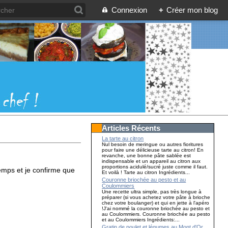
Connexion
+
Créer mon blog
Articles Récents
La tarte au citron
Nul besoin de meringue ou autres fioritures
pour faire une délicieuse tarte au citron! En
revanche, une bonne pâte sablée est
indispensable et un appareil au citron aux
proportions acidulé/sucré juste comme il faut.
temps et je confirme que
Et voilà ! Tarte au citron Ingrédients...
Couronne briochée au pesto et au
Coulommiers
Une recette ultra simple, pas très longue à
préparer (si vous achetez votre pâte à brioche
chez votre boulanger) et qui en jette à l'apéro
!J'ai nommé la couronne briochée au pesto et
au Coulommiers. Couronne briochée au pesto
et au Coulommiers Ingrédients:...
Gratin de poulet et légumes au Mont d'Or