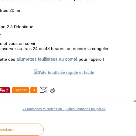
 frais 20 mn.
pe 2 à l’identique.
.
e et vous en servir.
nserver au frais 24 ou 48 heures, ou encore la congeler.
allumettes feuilletées au comté
cette des
pour l’apéro !
Repost
0
Pu
<< Allumettes feuilletées au...
Gâteau bananes nougat >>
mentaire