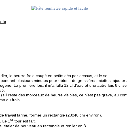
cile
dier, le beurre froid coupé en petits dés par-dessus, et le sel.
 pendant plusieurs minutes pour obtenir de grossières miettes, ajouter al
gène. La première fois, il m'a fallu 12 cl d'eau et une autre fois 8 cl s
up.
e (s’il reste des morceaux de beurre visibles, ce n’est pas grave, au cont
mn au frais.
 de travail fariné, former un rectangle (20x40 cm environ).
er
. Le 1
tour est fait.
s, étaler de nouveau en rectangle et replier en 3.