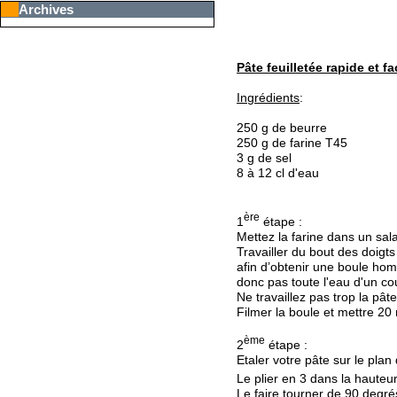
Archives
Pâte feuilletée rapide et fa
Ingrédients
:
250 g de beurre
250 g de farine T45
3 g de sel
8 à 12 cl d'eau
ère
1
étape :
Mettez la farine dans un sala
Travailler du bout des doigts
afin d’obtenir une boule homo
donc pas toute l'eau d'un co
Ne travaillez pas trop la pât
Filmer la boule et mettre 20 
ème
2
étape :
Etaler votre pâte sur le plan
Le plier en 3 dans la hauteur
Le faire tourner de 90 degré