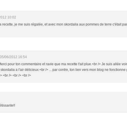
2012 10:02
 ta recette, je me suis régalée, et avec mon skordalia aux pommes de terre c'était par
05/06/2012 16:54
Merci pour ton commentaire et ravie que ma recette t'ait plue.<br /> Je suis allée voir 
 skordalia a l'air délicieux.<br /> ... par contre, ton lien vers mon blog ne fonctionne p
/> <br /> <br /> <br />
2
étissante!!