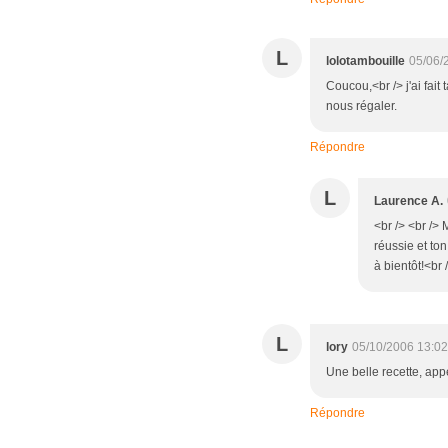
L
lolotambouille
05/06/
Coucou,<br /> j'ai fait
nous régaler.
Répondre
L
Laurence A.
<br /> <br /> 
réussie et ton
à bientôt!<br 
L
lory
05/10/2006 13:0
Une belle recette, app
Répondre