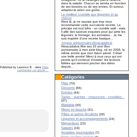
dans la salade. Chacun se servira en fonction
de ses besoins ou de ses envies. Et surtout,
adaptez-la selon vos goûts:...
Le meilleur crumble aux légumes et au
chèvre
Alors là, je ne saurais que trop vous
recommander cette succulente recette. Le
principe est tout bête - un crumble salé - mais
il allie des saveurs exquises pour qui aime les
légumes, le fromage, les aromates... Je me
suis inspirée d'une recette basique...
Joyeux anniversaire Abracadabra!
Abracadabra fête ses 10 ans! Bon
anniversaire à mon petit blog, né en 2006, la
même année que mon fiston adoré. C'était
une belle année! Merci à tous ceux qui ont
permis qu'il continue d'exister: les lecteurs
fidèles qui viennent piocher des idées
depuis...
Published by Laurence B.
-
dans
Plats
commenter cet article
…
Catégories
Plats
(70)
Desserts
(66)
Entrées
(44)
Tartes - quiches - chaussons - crumbles...
(37)
Blablabla
(33)
Mises en bouche
(31)
Pâtes et autres féculents
(28)
Légumes et accompagnements
(24)
Mignardises
(23)
Salades
(19)
Assiettes gourmandes
(7)