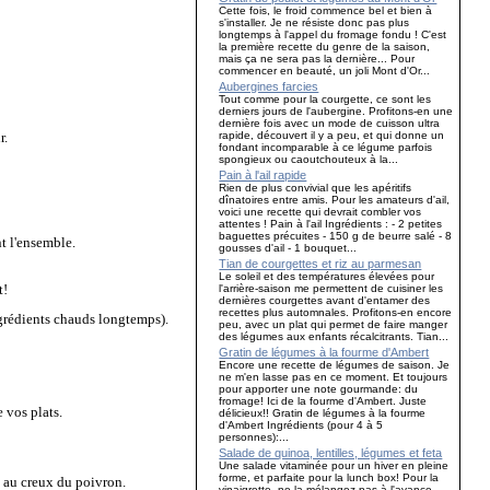
Cette fois, le froid commence bel et bien à
s'installer. Je ne résiste donc pas plus
longtemps à l'appel du fromage fondu ! C'est
la première recette du genre de la saison,
mais ça ne sera pas la dernière... Pour
commencer en beauté, un joli Mont d'Or...
Aubergines farcies
Tout comme pour la courgette, ce sont les
derniers jours de l'aubergine. Profitons-en une
dernière fois avec un mode de cuisson ultra
r.
rapide, découvert il y a peu, et qui donne un
fondant incomparable à ce légume parfois
spongieux ou caoutchouteux à la...
Pain à l'ail rapide
Rien de plus convivial que les apéritifs
dînatoires entre amis. Pour les amateurs d'ail,
voici une recette qui devrait combler vos
attentes ! Pain à l'ail Ingrédients : - 2 petites
baguettes précuites - 150 g de beurre salé - 8
nt l'ensemble.
gousses d'ail - 1 bouquet...
Tian de courgettes et riz au parmesan
Le soleil et des températures élevées pour
t!
l'arrière-saison me permettent de cuisiner les
dernières courgettes avant d'entamer des
recettes plus automnales. Profitons-en encore
 ingrédients chauds longtemps).
peu, avec un plat qui permet de faire manger
des légumes aux enfants récalcitrants. Tian...
Gratin de légumes à la fourme d'Ambert
Encore une recette de légumes de saison. Je
ne m'en lasse pas en ce moment. Et toujours
pour apporter une note gourmande: du
fromage! Ici de la fourme d'Ambert. Juste
e vos plats.
délicieux!! Gratin de légumes à la fourme
d'Ambert Ingrédients (pour 4 à 5
personnes):...
Salade de quinoa, lentilles, légumes et feta
Une salade vitaminée pour un hiver en pleine
forme, et parfaite pour la lunch box! Pour la
e, au creux du poivron.
vinaigrette, ne la mélangez pas à l'avance