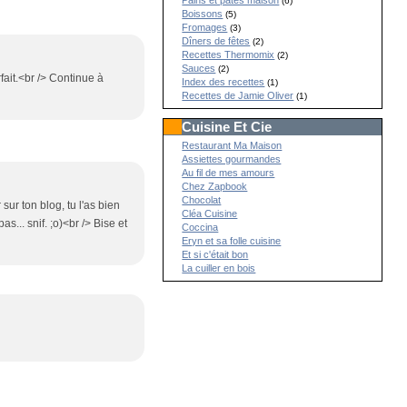
Pains et pâtes maison
(6)
Boissons
(5)
Fromages
(3)
Dîners de fêtes
(2)
Recettes Thermomix
(2)
Sauces
(2)
fait.<br /> Continue à
Index des recettes
(1)
Recettes de Jamie Oliver
(1)
Cuisine Et Cie
Restaurant Ma Maison
Assiettes gourmandes
Au fil de mes amours
Chez Zapbook
Chocolat
sur ton blog, tu l'as bien
Cléa Cuisine
as... snif. ;o)<br /> Bise et
Coccina
Eryn et sa folle cuisine
Et si c'était bon
La cuiller en bois