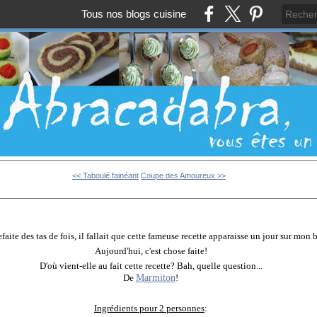
Tous nos blogs cuisine
<< Taboulé fainéant
Coupe des Amoureux >>
refaite des tas de fois, il fallait que cette fameuse recette apparaisse un jour sur mon b
Aujourd'hui, c'est chose faite!
D'où vient-elle au fait cette recette? Bah, quelle question...
Marmiton
De
!
Ingrédients pour 2 personnes
: