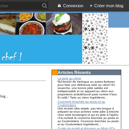
Connexion
+
Créer mon blog
Articles Récents
La tarte au citron
Nul besoin de meringue ou autres fioritures
pour faire une délicieuse tarte au citron! En
revanche, une bonne pâte sablée est
indispensable et un appareil au citron aux
proportions acidulé/sucré juste comme il faut.
log...
Et voilà ! Tarte au citron Ingrédients...
Couronne briochée au pesto et au
Coulommiers
Une recette ultra simple, pas très longue à
préparer (si vous achetez votre pâte à brioche
chez votre boulanger) et qui en jette à l'apéro
!J'ai nommé la couronne briochée au pesto et
au Coulommiers. Couronne briochée au pesto
et au Coulommiers Ingrédients:...
Gratin de poulet et légumes au Mont d'Or