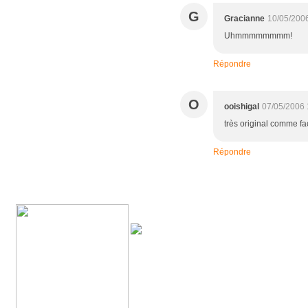
G
Gracianne
10/05/200
Uhmmmmmmmm!
Répondre
O
ooishigal
07/05/2006 
très original comme fa
Répondre