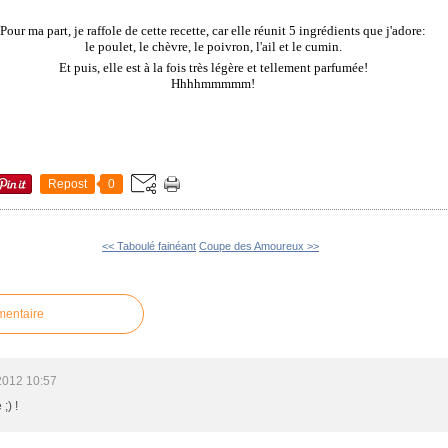
Pour ma part, je raffole de cette recette, car elle réunit 5 ingrédients que j'adore:
le poulet, le chèvre, le poivron, l'ail et le cumin.
Et puis, elle est à la fois très légère et tellement parfumée!
Hhhhmmmmm!
Repost
0
<< Taboulé fainéant
Coupe des Amoureux >>
mentaire
2012 10:57
;) !