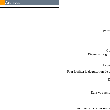
Archives
Pour 
Co
Disposez les gous
Le po
Pour faciliter la dégustation de v
D
Dans vos assiet
Vous verrez, si vous respec