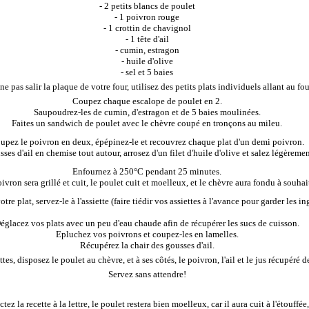
- 2 petits blancs de poulet
- 1 poivron rouge
- 1 crottin de chavignol
- 1 tête d'ail
- cumin, estragon
- huile d'olive
- sel et 5 baies
ne pas salir la plaque de votre four, utilisez des petits plats individuels allant au fou
Coupez chaque escalope de poulet en 2.
Saupoudrez-les de cumin, d'estragon et de 5 baies moulinées.
Faites un sandwich de poulet avec le chèvre coupé en tronçons au mileu.
upez le poivron en deux, épépinez-le et recouvrez chaque plat d'un demi poivron.
ses d'ail en chemise tout autour, arrosez d'un filet d'huile d'olive et salez légèreme
Enfournez à 250°C pendant 25 minutes.
ivron sera grillé et cuit, le poulet cuit et moelleux, et le chèvre aura fondu à souhai
otre plat, servez-le à l'assiette (faire tiédir vos assiettes à l'avance pour garder les
églacez vos plats avec un peu d'eau chaude afin de récupérer les sucs de cuisson.
Epluchez vos poivrons et coupez-les en lamelles.
Récupérez la chair des gousses d'ail.
tes, disposez le poulet au chèvre, et à ses côtés, le poivron, l'ail et le jus récupéré d
Servez sans attendre!
tez la recette à la lettre, le poulet restera bien moelleux, car il aura cuit à l'étouffé