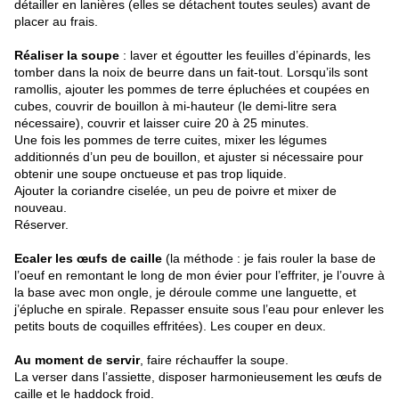
détailler en lanières (elles se détachent toutes seules) avant de
placer au frais.
Réaliser la soupe
: laver et égoutter les feuilles d’épinards, les
tomber dans la noix de beurre dans un fait-tout. Lorsqu’ils sont
ramollis, ajouter les pommes de terre épluchées et coupées en
cubes, couvrir de bouillon à mi-hauteur (le demi-litre sera
nécessaire), couvrir et laisser cuire 20 à 25 minutes.
Une fois les pommes de terre cuites, mixer les légumes
additionnés d’un peu de bouillon, et ajuster si nécessaire pour
obtenir une soupe onctueuse et pas trop liquide.
Ajouter la coriandre ciselée, un peu de poivre et mixer de
nouveau.
Réserver.
Ecaler les œufs de caille
(la méthode : je fais rouler la base de
l’oeuf en remontant le long de mon évier pour l’effriter, je l’ouvre à
la base avec mon ongle, je déroule comme une languette, et
j’épluche en spirale. Repasser ensuite sous l’eau pour enlever les
petits bouts de coquilles effritées). Les couper en deux.
Au moment de servir
, faire réchauffer la soupe.
La verser dans l’assiette, disposer harmonieusement les œufs de
caille et le haddock froid.