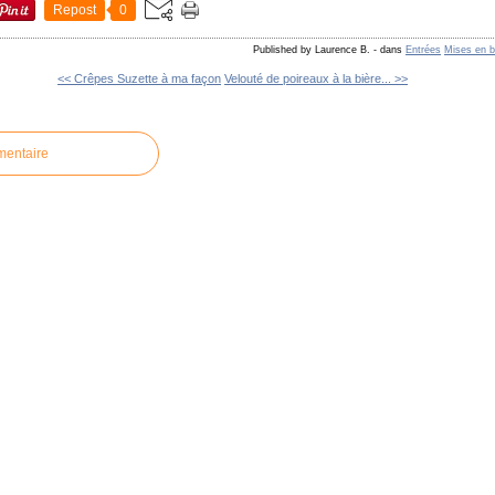
Repost
0
Published by Laurence B.
-
dans
Entrées
Mises en 
<< Crêpes Suzette à ma façon
Velouté de poireaux à la bière... >>
mentaire