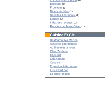
Pains et pâtes maison
(6)
Boissons
(5)
Fromages
(3)
Dîners de fêtes
(2)
Recettes Thermomix
(2)
Sauces
(2)
Index des recettes
(1)
Recettes de Jamie Oliver
(1)
Cuisine Et Cie
Restaurant Ma Maison
Assiettes gourmandes
Au fil de mes amours
Chez Zapbook
Chocolat
Cléa Cuisine
Coccina
Eryn et sa folle cuisine
Et si c'était bon
La cuiller en bois