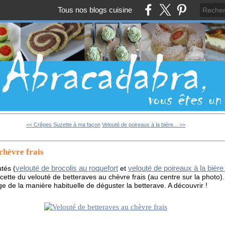
Tous nos blogs cuisine
<< Crêpes Suzette à ma façon
Velouté de poireaux à la bière... >>
chèvre frais
velouté de brocolis au roquefort
velouté de poireaux à la bièr
utés (
et
recette du velouté de betteraves au chèvre frais (au centre sur la photo).
ge de la manière habituelle de déguster la betterave. A découvrir !