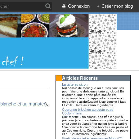
Connexion
+
Créer mon blog
Articles Récents
La tarte au citron
Nul besoin de meringue ou autres fioritures
pour faire une délicieuse tarte au citron! En
revanche, une bonne pâte sablée est
indispensable et un appareil au citron aux
proportions acidulé/sucré juste comme il faut.
e blanche et au munster
),
Et voilà ! Tarte au citron Ingrédients...
Couronne briochée au pesto et au
Coulommiers
Une recette ultra simple, pas très longue à
préparer (si vous achetez votre pâte à brioche
chez votre boulanger) et qui en jette à l'apéro
!J'ai nommé la couronne briochée au pesto et
au Coulommiers. Couronne briochée au pesto
et au Coulommiers Ingrédients:...
Gratin de poulet et légumes au Mont d'Or