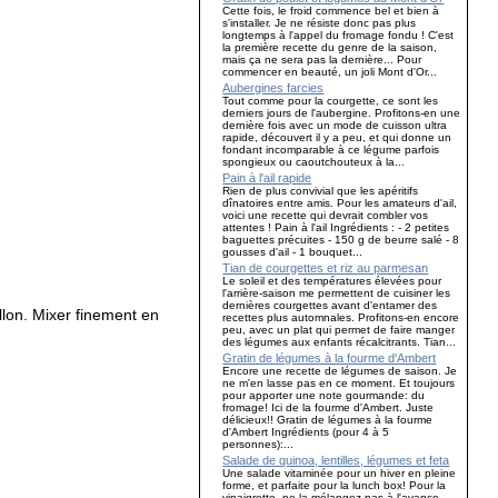
Cette fois, le froid commence bel et bien à
s'installer. Je ne résiste donc pas plus
longtemps à l'appel du fromage fondu ! C'est
la première recette du genre de la saison,
mais ça ne sera pas la dernière... Pour
commencer en beauté, un joli Mont d'Or...
Aubergines farcies
Tout comme pour la courgette, ce sont les
derniers jours de l'aubergine. Profitons-en une
dernière fois avec un mode de cuisson ultra
rapide, découvert il y a peu, et qui donne un
fondant incomparable à ce légume parfois
spongieux ou caoutchouteux à la...
Pain à l'ail rapide
Rien de plus convivial que les apéritifs
dînatoires entre amis. Pour les amateurs d'ail,
voici une recette qui devrait combler vos
attentes ! Pain à l'ail Ingrédients : - 2 petites
baguettes précuites - 150 g de beurre salé - 8
gousses d'ail - 1 bouquet...
Tian de courgettes et riz au parmesan
Le soleil et des températures élevées pour
l'arrière-saison me permettent de cuisiner les
dernières courgettes avant d'entamer des
llon. Mixer finement en
recettes plus automnales. Profitons-en encore
peu, avec un plat qui permet de faire manger
des légumes aux enfants récalcitrants. Tian...
Gratin de légumes à la fourme d'Ambert
Encore une recette de légumes de saison. Je
ne m'en lasse pas en ce moment. Et toujours
pour apporter une note gourmande: du
fromage! Ici de la fourme d'Ambert. Juste
délicieux!! Gratin de légumes à la fourme
d'Ambert Ingrédients (pour 4 à 5
personnes):...
Salade de quinoa, lentilles, légumes et feta
Une salade vitaminée pour un hiver en pleine
forme, et parfaite pour la lunch box! Pour la
vinaigrette, ne la mélangez pas à l'avance