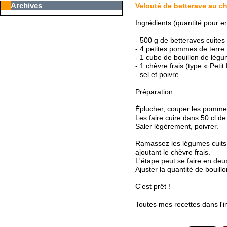
Archives
Velouté de betterave au ch
Ingrédients
(quantité pour en
- 500 g de betteraves cuites
- 4 petites pommes de terre
- 1 cube de bouillon de légu
- 1 chèvre frais (type « Petit 
- sel et poivre
Préparation
:
Éplucher, couper les pomm
Les faire cuire dans 50 cl d
Saler légèrement, poivrer.
Ramassez les légumes cuits à
ajoutant le chèvre frais.
L'étape peut se faire en deux
Ajuster la quantité de bouill
C'est prêt !
Toutes mes recettes dans l'i