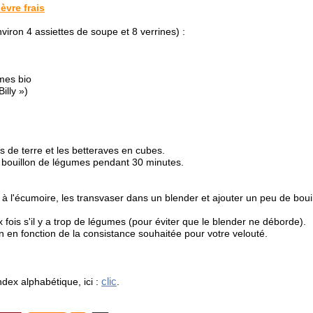
èvre frais
viron 4 assiettes de soupe et 8 verrines) :
mes bio
Billy »)
es
de terre et les betteraves en cubes.
e bouillon de légumes pendant 30 minutes.
 l'écumoire, les transvaser dans un blender et ajouter un peu de boui
 fois s'il y a trop de légumes (pour éviter que le blender ne déborde).
on en fonction de la consistance souhaitée pour votre velouté.
clic
ndex alphabétique, ici :
.