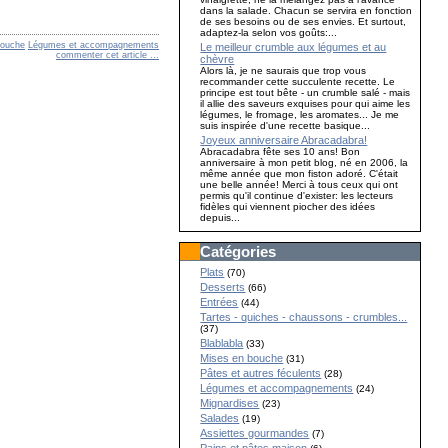
dans la salade. Chacun se servira en fonction
de ses besoins ou de ses envies. Et surtout,
adaptez-la selon vos goûts:...
bouche
Légumes et accompagnements
Le meilleur crumble aux légumes et au
commenter cet article
…
chèvre
Alors là, je ne saurais que trop vous
recommander cette succulente recette. Le
principe est tout bête - un crumble salé - mais
il allie des saveurs exquises pour qui aime les
légumes, le fromage, les aromates... Je me
suis inspirée d'une recette basique...
Joyeux anniversaire Abracadabra!
Abracadabra fête ses 10 ans! Bon
anniversaire à mon petit blog, né en 2006, la
même année que mon fiston adoré. C'était
une belle année! Merci à tous ceux qui ont
permis qu'il continue d'exister: les lecteurs
fidèles qui viennent piocher des idées
depuis...
Catégories
Plats
(70)
Desserts
(66)
Entrées
(44)
Tartes - quiches - chaussons - crumbles...
(37)
Blablabla
(33)
Mises en bouche
(31)
Pâtes et autres féculents
(28)
Légumes et accompagnements
(24)
Mignardises
(23)
Salades
(19)
Assiettes gourmandes
(7)