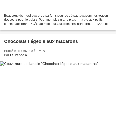
Beaucoup de moelleux et de parfums pour ce gâteau aux pommes tout en
douceurs pour le palais. Pour mon plus grand plaisir, il a plu aux petits
comme aux grands! Gâteau moelleux aux pommes Ingrédients : - 120 g de
sucre (blanc ou complet, selon vos préférences,...
Chocolats liégeois aux macarons
Publié le 11/06/2008 à 07:15
Par
Laurence A.