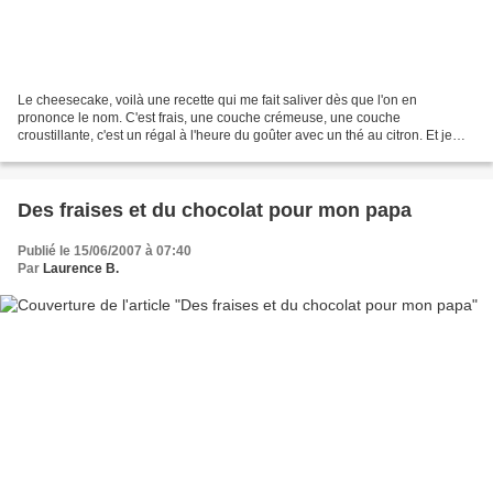
Le cheesecake, voilà une recette qui me fait saliver dès que l'on en
prononce le nom. C'est frais, une couche crémeuse, une couche
croustillante, c'est un régal à l'heure du goûter avec un thé au citron. Et je
vous livre ici une recette d'une simplicité...
Des fraises et du chocolat pour mon papa
Publié le 15/06/2007 à 07:40
Par
Laurence B.