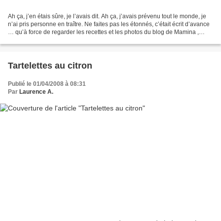
Ah ça, j’en étais sûre, je l’avais dit. Ah ça, j’avais prévenu tout le monde, je
n’ai pris personne en traître. Ne faites pas les étonnés, c’était écrit d’avance
… qu’à force de regarder les recettes et les photos du blog de Mamina ,
j’allais forcément...
Tartelettes au citron
Publié le 01/04/2008 à 08:31
Par
Laurence A.