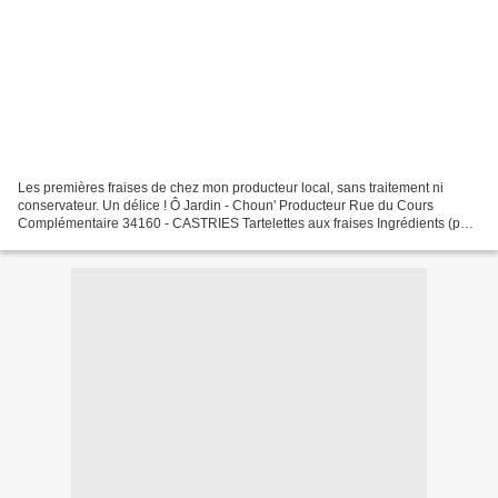
Les premières fraises de chez mon producteur local, sans traitement ni
conservateur. Un délice ! Ô Jardin - Choun' Producteur Rue du Cours
Complémentaire 34160 - CASTRIES Tartelettes aux fraises Ingrédients (pour
4 personnes): - 250 g de fraises - 1 paquet...