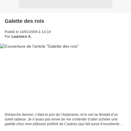
Galette des rois
Publié le 14/01/2009 à 14:10
Par
Laurence A.
Dimanche dernier, c’était le jour de l’épiphanie, et le ciel se fendait d’un
soleil radieux. Je n’avais pas envie de me contenter d’aller acheter une
galette chez mon pâtissier préféré de Castries (qui fait aussi d’excellents
chocolats… ceux qui y ont...