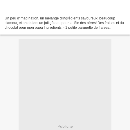
Un peu d'imagination, un mélange d'ingrédients savoureux, beaucoup
d'amour, et on obtient un joli gâteau pour la fête des pères! Des fraises et du
chocolat pour mon papa Ingrédients: - 1 petite barquette de fraises
(Guariguettes ou Mara des bois) - 200...
Publicité