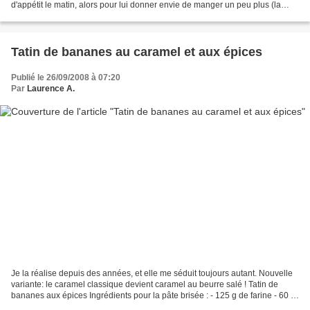
d'appétit le matin, alors pour lui donner envie de manger un peu plus (la
matinée qui suit en crèche est...
Tatin de bananes au caramel et aux épices
Publié le 26/09/2008 à 07:20
Par
Laurence A.
Je la réalise depuis des années, et elle me séduit toujours autant. Nouvelle
variante: le caramel classique devient caramel au beurre salé ! Tatin de
bananes aux épices Ingrédients pour la pâte brisée : - 125 g de farine - 60 g
de beurre froid coupé en...