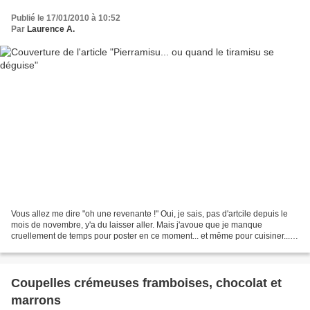
Publié le 17/01/2010 à 10:52
Par
Laurence A.
Vous allez me dire "oh une revenante !" Oui, je sais, pas d'artcile depuis le
mois de novembre, y'a du laisser aller. Mais j'avoue que je manque
cruellement de temps pour poster en ce moment... et même pour cuisiner...
horreur, malheur ! Du coup, rien...
Coupelles crémeuses framboises, chocolat et
marrons