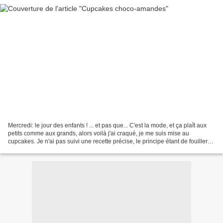
Mercredi: le jour des enfants ! ... et pas que... C'est la mode, et ça plaît aux
petits comme aux grands, alors voilà j'ai craqué, je me suis mise au
cupcakes. Je n'ai pas suivi une recette précise, le principe étant de fouiller
dans mes placards et de...