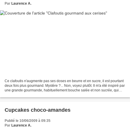
Par
Laurence A.
Ce clafoutis n'augmente pas ses doses en beurre et en sucre, il est pourtant
deux fois plus gourmand. Mystère ?... Non, voyez plutôt. Il m'a été inspiré par
une grande gourmande, habituellement bouche salée et non sucrée, qui
m'en a vanté les mérites...
Cupcakes choco-amandes
Publié le 10/06/2009 à 09:35
Par
Laurence A.