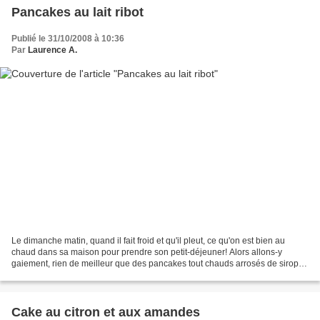
Pancakes au lait ribot
Publié le 31/10/2008 à 10:36
Par
Laurence A.
Le dimanche matin, quand il fait froid et qu'il pleut, ce qu'on est bien au
chaud dans sa maison pour prendre son petit-déjeuner! Alors allons-y
gaiement, rien de meilleur que des pancakes tout chauds arrosés de sirop
d'érable pour bien démarrer la journée,...
Cake au citron et aux amandes