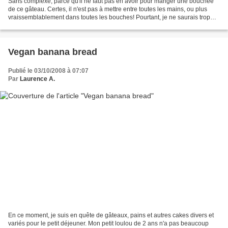
Sans complexe, parce qu'il ne faut pas en avoir pour manger une bouchée
de ce gâteau. Certes, il n'est pas à mettre entre toutes les mains, ou plus
vraissemblablement dans toutes les bouches! Pourtant, je ne saurais trop
vous le recommander si vous êtes...
Vegan banana bread
Publié le 03/10/2008 à 07:07
Par
Laurence A.
En ce moment, je suis en quête de gâteaux, pains et autres cakes divers et
variés pour le petit déjeuner. Mon petit loulou de 2 ans n'a pas beaucoup