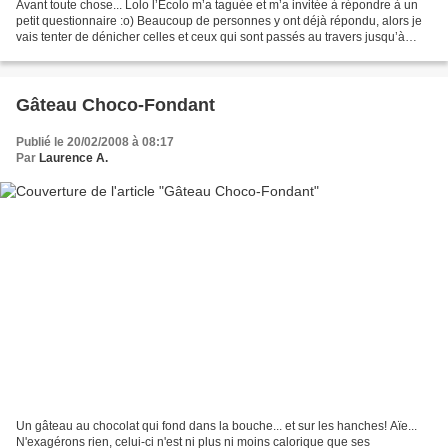
Avant toute chose... Lolo l’Ecolo m’a taguée et m’a invitée à répondre à un
petit questionnaire :o) Beaucoup de personnes y ont déjà répondu, alors je
vais tenter de dénicher celles et ceux qui sont passés au travers jusqu’à
présent… héhé. Ce questionnaire...
Gâteau Choco-Fondant
Publié le 20/02/2008 à 08:17
Par
Laurence A.
Un gâteau au chocolat qui fond dans la bouche... et sur les hanches! Aïe...
N'exagérons rien, celui-ci n'est ni plus ni moins calorique que ses