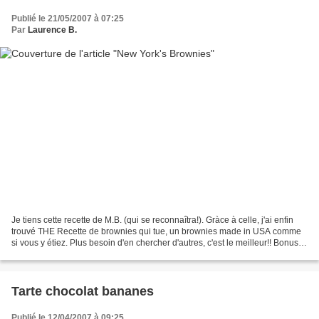
Publié le 21/05/2007 à 07:25
Par
Laurence B.
Je tiens cette recette de M.B. (qui se reconnaîtra!). Gràce à celle, j'ai enfin
trouvé THE Recette de brownies qui tue, un brownies made in USA comme
si vous y étiez. Plus besoin d'en chercher d'autres, c'est le meilleur!! Bonus:
bon et simplissime. Je...
Tarte chocolat bananes
Publié le 12/04/2007 à 09:25