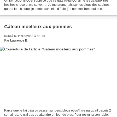
Oh MY GOD !!!! Quel supplice que ce gâteau-là! Qui aime les gâteaux très
très très chocolat me suive... ... Je me promenais sur les blogs des copines,
quand tout à coup, je tombe sur celui d'Ellie, j'ai nommé Tambouille et
Pistouille , et sur les photos...
Gâteau moelleux aux pommes
Publié le 11/10/2006 à 06:30
Par
Laurence B.
Parce que je l'ai déjà vu passer sur deux blogs et qu'il me narguait depuis 2
semaines, je n'ai pas pu attendre un jour de plus. Pour rester raisonnable,