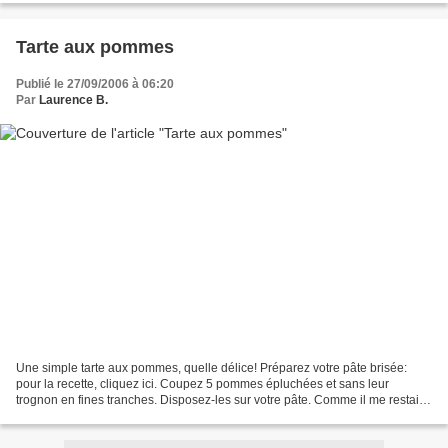
Tarte aux pommes
Publié le 27/09/2006 à 06:20
Par
Laurence B.
Une simple tarte aux pommes, quelle délice! Préparez votre pâte brisée:
pour la recette, cliquez ici. Coupez 5 pommes épluchées et sans leur
trognon en fines tranches. Disposez-les sur votre pâte. Comme il me restait
de la pâte, j'ai improvisé une déco....