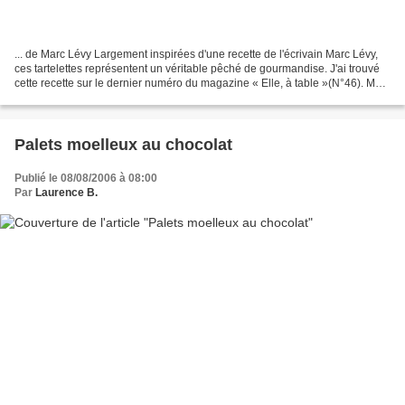
... de Marc Lévy Largement inspirées d'une recette de l'écrivain Marc Lévy,
ces tartelettes représentent un véritable pêché de gourmandise. J'ai trouvé
cette recette sur le dernier numéro du magazine « Elle, à table »(N°46). Marc
Lévy, un écrivain dont...
Palets moelleux au chocolat
Publié le 08/08/2006 à 08:00
Par
Laurence B.