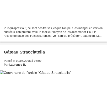
Puisqu'après tout, ce sont des fraises, et que l'on peut les manger en version
sucrée si l'on préfère, voici le meilleur moyen de les accomoder. Pour la
recette de base des fraises surprises, voir l'article précédent, datant du 23
mai 2006: "Velouté glacé...
Gâteau Stracciatella
Publié le 09/05/2006 à 06:00
Par
Laurence B.