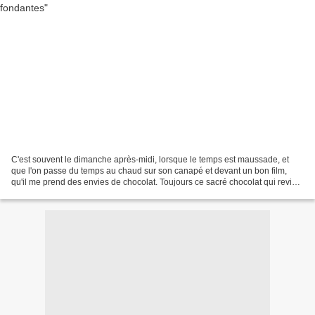
C'est souvent le dimanche après-midi, lorsque le temps est maussade, et
que l'on passe du temps au chaud sur son canapé et devant un bon film,
qu'il me prend des envies de chocolat. Toujours ce sacré chocolat qui revient
me titiller les papilles quand...