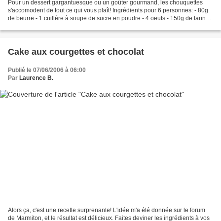
Pour un dessert gargantuesque ou un goûter gourmand, les chouquettes
s'accomodent de tout ce qui vous plaît! Ingrédients pour 6 personnes: - 80g
de beurre - 1 cuillère à soupe de sucre en poudre - 4 oeufs - 150g de farine
tamisée - 1 pincée de sel Dans...
Cake aux courgettes et chocolat
Publié le 07/06/2006 à 06:00
Par
Laurence B.
Alors ça, c'est une recette surprenante! L'idée m'a été donnée sur le forum
de Marmiton, et le résultat est délicieux. Faites deviner les ingrédients à vos