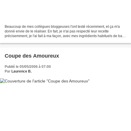
Beaucoup de mes collègues bloggeuses l'ont testé récemment, et ça m'a
donné envie de le réaliser. En fait, je n'ai pas respecté leur recette
précisemment, je l'ai fait à ma façon, avec mes ingrédients habituels de base
pour un gâteau, et ça donne: Ingrédients:...
Coupe des Amoureux
Publié le 05/05/2006 à 07:00
Par
Laurence B.