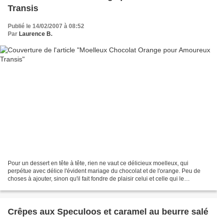
Transis
Publié le 14/02/2007 à 08:52
Par
Laurence B.
Pour un dessert en tête à tête, rien ne vaut ce délicieux moelleux, qui
perpétue avec délice l'évident mariage du chocolat et de l'orange. Peu de
choses à ajouter, sinon qu'il fait fondre de plaisir celui et celle qui le
dégustent, tel un pêché inavouable....
Crêpes aux Speculoos et caramel au beurre salé