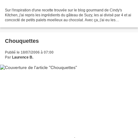
Sur l'inspiration d'une recette trouvée sur le blog gourmand de Cindy's
Kitchen, j'ai repris les ingrédients du gâteau de Suzy, les ai divisé par 4 et ai
concocté de petits palets moelleux au chocolat. Avec ça, j'ai eu les
félicitations de mes invités!...
Chouquettes
Publié le 18/07/2006 à 07:00
Par
Laurence B.