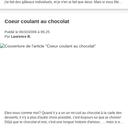
j'ai fait des gâteaux individuels, et je n'en ai fait que deux. Mais si vous êtes
des grands gourmands...
Coeur coulant au chocolat
Publié le 06/10/2006 à 06:25
Par
Laurence B.
Etes-vous comme moi? Quand il y a un un mi-cuit au chocolat à la carte des
desserts, il n'y a plus d'autre choix possible, c'est toujours lui que je choisis!
Déjà que le chocolat et moi, c'est une longue histoire d'amour... ... mais si en
plus il est...