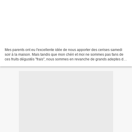
Mes parents ont eu l'excellente idée de nous apporter des cerises samedi
soir à la maison. Mais tandis que mon chéri et moi ne sommes pas fans de
ces fruits dégustés "frais", nous sommes en revanche de grands adeptes des
clafoutis. Ni une ni deux, ces...