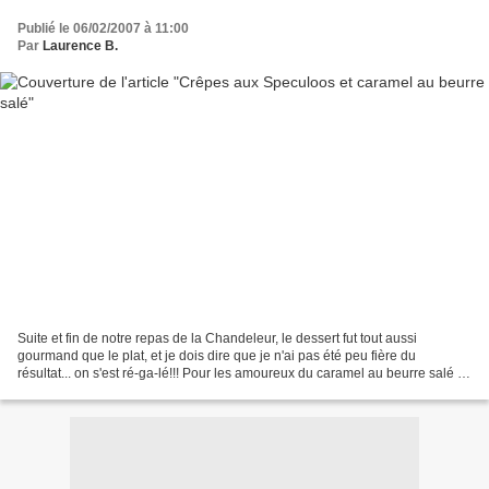
Publié le 06/02/2007 à 11:00
Par
Laurence B.
Suite et fin de notre repas de la Chandeleur, le dessert fut tout aussi
gourmand que le plat, et je dois dire que je n'ai pas été peu fière du
résultat... on s'est ré-ga-lé!!! Pour les amoureux du caramel au beurre salé et
des Spéculoos, je la recommande...