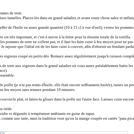
mmes de terre.
ines lamelles. Placez-les dans un grand saladier, et avant toute chose salez et mélan
ffer de l'huile en assez grande quantité (10 à 15 cl à vue d'oeil), versez les pommes 
 est très important, et c'est à suivre à la lettre pour la réussite totale de la tortilla.
es pommes de terre ne collent pas, et il faut les faire cuire à feu moyen pour ne pas le
Je rajoute que l'idéal est de les faire cuire à couvert, afin d'obtenir un fondant parfai
les oignons coupé en petits dés. Remuez assez régulièrement jusqu'à cuisson compl
s de terre aux oignons dans le grand saladier où vous aurez préalablement battu les 
nce).
ensemble.
 poêle (je n'ai pas remis d'huile, elle était encore suffisament huilée), tassez un pe
e sur feu moyen sans remuez pendant 10 minutes.
couvercle plat, et faites-la glisser dans la poêle sur l'autre face. Laissez cuire enco
u tiède.
roidie et dégustée à température ambiante en guise de tapas.
, comme une tarte, mais la tradition veut qu'on la mange coupée en carrés "para pica