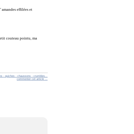
’ amandes effilées et
etit couteau pointu, ma
es - quiches - chaussons - crumbles...
commenter cet article
…