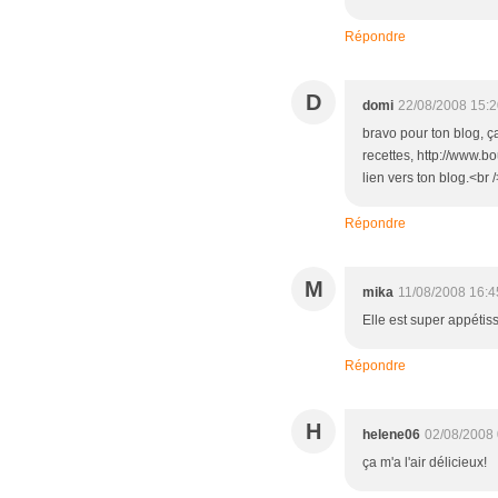
Répondre
D
domi
22/08/2008 15:
bravo pour ton blog, ç
recettes, http://www.bo
lien vers ton blog.<br 
Répondre
M
mika
11/08/2008 16:4
Elle est super appétis
Répondre
H
helene06
02/08/2008
ça m'a l'air délicieux!