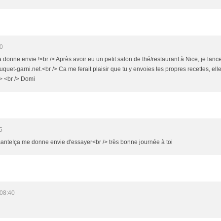
20
a donne envie !<br /> Après avoir eu un petit salon de thé/restaurant à Nice, je la
uquet-garni.net.<br /> Ca me ferait plaisir que tu y envoies tes propres recettes, el
/> <br /> Domi
5
sante!ça me donne envie d'essayer<br /> très bonne journée à toi
 08:40