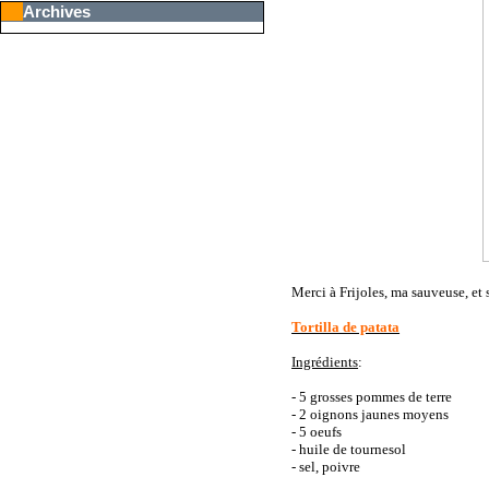
Archives
Merci à Frijoles, ma sauveuse, et
Tortilla de patata
Ingrédients
:
- 5 grosses pommes de terre
- 2 oignons jaunes moyens
- 5 oeufs
- huile de tournesol
- sel, poivre