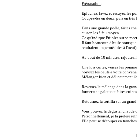
Préparation
:
Epluchez, lavez et essuyez les po
Coupez-les en deux, puis en très f
Dans une grande poêle, faites chau
cuisez-les à feu moyen.
Ce qu'indique Frijoles sur sa recette
Il faut beaucoup d'huile pour que l
rendraient imperméables à l'oeuf). 
Au bout de 10 minutes, rajoutez 
Une fois cuites, versez les pomme
poivrez les oeufs à votre convena
Mélangez bien et délicatement l'
Reversez le mélange dans la grande
former une galette et faites cuir
Retournez la tortilla sur un grand 
Vous pouvez la déguster chaude o
Personnellement, je la préfère ref
Elle peut se découper en tranches