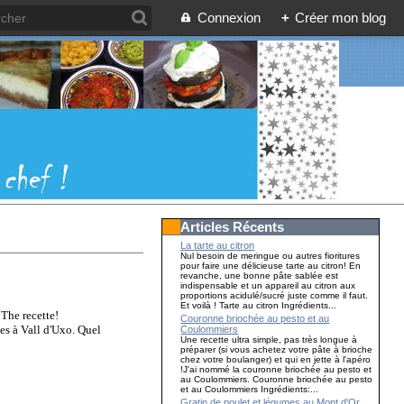
Connexion
+
Créer mon blog
Articles Récents
La tarte au citron
Nul besoin de meringue ou autres fioritures
pour faire une délicieuse tarte au citron! En
revanche, une bonne pâte sablée est
indispensable et un appareil au citron aux
proportions acidulé/sucré juste comme il faut.
Et voilà ! Tarte au citron Ingrédients...
 The recette!
Couronne briochée au pesto et au
ces à Vall d'Uxo. Quel
Coulommiers
Une recette ultra simple, pas très longue à
préparer (si vous achetez votre pâte à brioche
chez votre boulanger) et qui en jette à l'apéro
!J'ai nommé la couronne briochée au pesto et
au Coulommiers. Couronne briochée au pesto
et au Coulommiers Ingrédients:...
Gratin de poulet et légumes au Mont d'Or