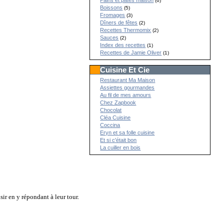
Pains et pâtes maison
(6)
Boissons
(5)
Fromages
(3)
Dîners de fêtes
(2)
Recettes Thermomix
(2)
Sauces
(2)
Index des recettes
(1)
Recettes de Jamie Oliver
(1)
Cuisine Et Cie
Restaurant Ma Maison
Assiettes gourmandes
Au fil de mes amours
Chez Zapbook
Chocolat
Cléa Cuisine
Coccina
Eryn et sa folle cuisine
Et si c'était bon
La cuiller en bois
sir en y répondant à leur tour.