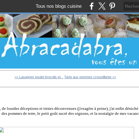
Tous nos blogs cuisine
<< Lasagnes poulet brocolis et...
Tarte aux pommes croustillante >>
, de lourdes déceptions et tristes déconvenues (j'exagère à peine), j'ai enfin déniché
x des pommes de terre, le petit goût sucré des oignons, et la nostalgie de mes vacan