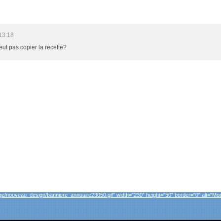
13:18
eut pas copier la recette?
et="_blank">
e/nouveau_design/banniere_annuaire23050.gif" width="230" height="50" border="0" alt="Mon