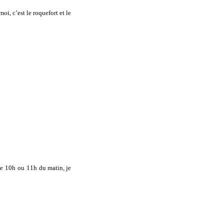
oi, c’est le roquefort et le
de
10h
ou
11h
du matin, je