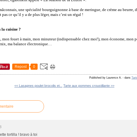
l mâconnais, une spécialité bourguignonne à base de meringue, de crème au beurre, d
 pas ce qu’il y a de plus léger, mais c’est un régal !
 la cuisine ?
s, mon fouet à main, mon minuteur (indispensable chez moi!), mon économe, mon p
mix, ma balance électronique…
Repost
0
Published by Laurence A.
-
dans
Tart
<< Lasagnes poulet brocolis et...
Tarte aux pommes croustillante >>
mentaire
8
tte tortilla ! bravo à toi