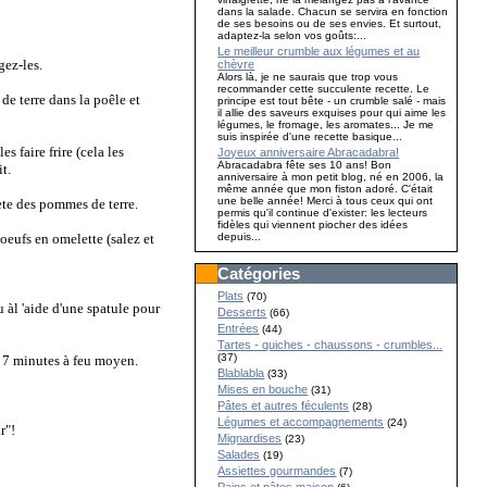
dans la salade. Chacun se servira en fonction
de ses besoins ou de ses envies. Et surtout,
adaptez-la selon vos goûts:...
Le meilleur crumble aux légumes et au
gez-les.
chèvre
Alors là, je ne saurais que trop vous
recommander cette succulente recette. Le
de terre dans la poêle et
principe est tout bête - un crumble salé - mais
il allie des saveurs exquises pour qui aime les
légumes, le fromage, les aromates... Je me
suis inspirée d'une recette basique...
s faire frire (cela les
Joyeux anniversaire Abracadabra!
Abracadabra fête ses 10 ans! Bon
t.
anniversaire à mon petit blog, né en 2006, la
même année que mon fiston adoré. C'était
une belle année! Merci à tous ceux qui ont
ète des pommes de terre.
permis qu'il continue d'exister: les lecteurs
fidèles qui viennent piocher des idées
oeufs en omelette (salez et
depuis...
Catégories
Plats
(70)
u àl 'aide d'une spatule pour
Desserts
(66)
Entrées
(44)
Tartes - quiches - chaussons - crumbles...
(37)
re 7 minutes à feu moyen.
Blablabla
(33)
Mises en bouche
(31)
Pâtes et autres féculents
(28)
Légumes et accompagnements
(24)
r"!
Mignardises
(23)
Salades
(19)
Assiettes gourmandes
(7)