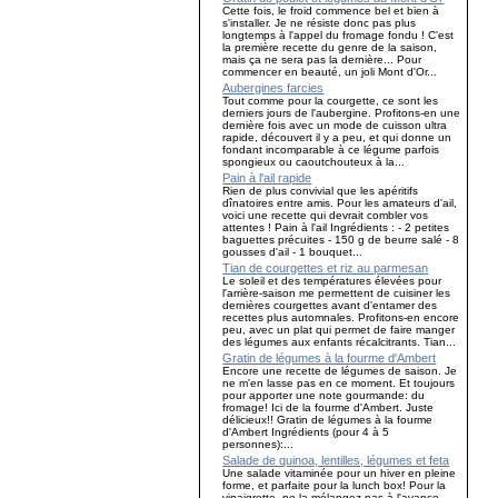
Cette fois, le froid commence bel et bien à
s'installer. Je ne résiste donc pas plus
longtemps à l'appel du fromage fondu ! C'est
la première recette du genre de la saison,
mais ça ne sera pas la dernière... Pour
commencer en beauté, un joli Mont d'Or...
Aubergines farcies
Tout comme pour la courgette, ce sont les
derniers jours de l'aubergine. Profitons-en une
dernière fois avec un mode de cuisson ultra
rapide, découvert il y a peu, et qui donne un
fondant incomparable à ce légume parfois
spongieux ou caoutchouteux à la...
Pain à l'ail rapide
Rien de plus convivial que les apéritifs
dînatoires entre amis. Pour les amateurs d'ail,
voici une recette qui devrait combler vos
attentes ! Pain à l'ail Ingrédients : - 2 petites
baguettes précuites - 150 g de beurre salé - 8
gousses d'ail - 1 bouquet...
Tian de courgettes et riz au parmesan
Le soleil et des températures élevées pour
l'arrière-saison me permettent de cuisiner les
dernières courgettes avant d'entamer des
recettes plus automnales. Profitons-en encore
peu, avec un plat qui permet de faire manger
des légumes aux enfants récalcitrants. Tian...
Gratin de légumes à la fourme d'Ambert
Encore une recette de légumes de saison. Je
ne m'en lasse pas en ce moment. Et toujours
pour apporter une note gourmande: du
fromage! Ici de la fourme d'Ambert. Juste
délicieux!! Gratin de légumes à la fourme
d'Ambert Ingrédients (pour 4 à 5
personnes):...
Salade de quinoa, lentilles, légumes et feta
Une salade vitaminée pour un hiver en pleine
forme, et parfaite pour la lunch box! Pour la
vinaigrette, ne la mélangez pas à l'avance