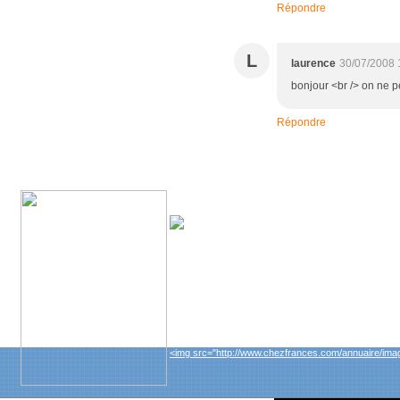
Répondre
L
laurence
30/07/2008 
bonjour <br /> on ne p
Répondre
<a href="http://www.chezfrances.com/annuaire/" targ
<img src="http://www.chezfrances.com/annuaire/imag