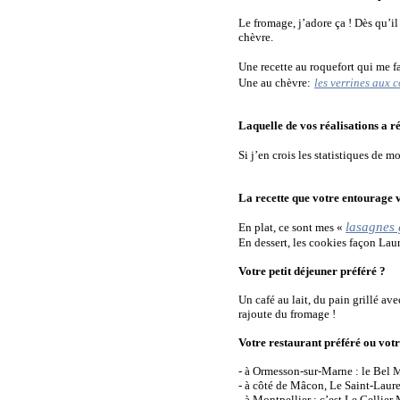
Le fromage, j’adore ça ! Dès qu’il
chèvre.
Une recette au roquefort qui me f
Une au chèvre:
les verrines aux c
Laquelle de vos réalisations a ré
Si j’en crois les statistiques de m
La recette que votre entourage 
lasagnes 
En plat, ce sont mes «
En dessert, les cookies façon La
Votre petit déjeuner préféré ?
Un café au lait, du pain grillé ave
rajoute du fromage !
Votre restaurant préféré ou votr
- à Ormesson-sur-Marne : le Bel
- à côté de Mâcon, Le Saint-Laure
- à Montpellier : c’est Le Cellie