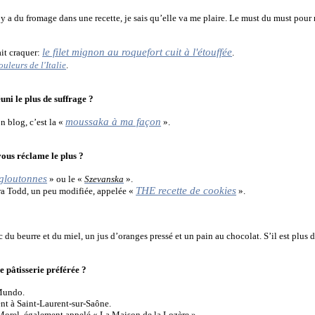
 y a du fromage dans une recette, je sais qu’elle va me plaire. Le must du must pour m
le filet mignon au roquefort cuit à l'étouffée
ait craquer:
.
ouleurs de l'Italie
.
uni le plus de suffrage ?
moussaka à ma façon
on blog, c’est la «
».
vous réclame le plus ?
gloutonnes
» ou le «
Szevanska
».
THE recette de cookies
ura Todd, un peu modifiée, appelée «
».
c du beurre et du miel, un jus d’oranges pressé et un pain au chocolat. S’il est plus 
e pâtisserie préférée ?
 Mundo.
nt à Saint-Laurent-sur-Saône.
r Morel, également appelé « La Maison de la Lozère ».