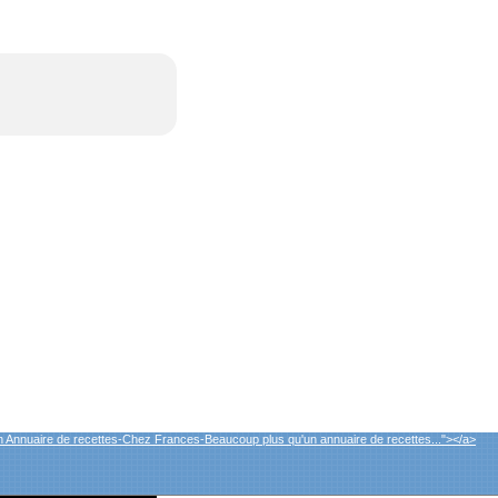
 Annuaire de recettes-Chez Frances-Beaucoup plus qu'un annuaire de recettes..."></a>