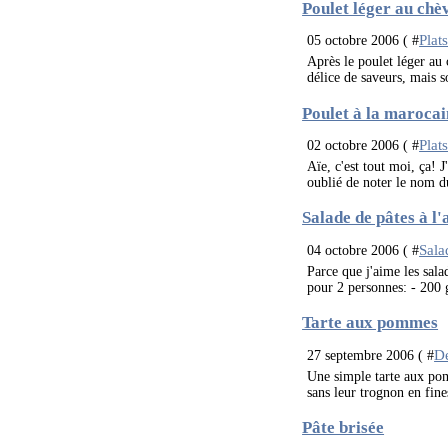
Poulet léger au chèv
Plat
05 octobre 2006 ( #
Après le poulet léger au c
délice de saveurs, mais s
Poulet à la marocai
Plat
02 octobre 2006 ( #
Aïe, c'est tout moi, ça! J
oublié de noter le nom du
Salade de pâtes à l
Sala
04 octobre 2006 ( #
Parce que j'aime les salad
pour 2 personnes: - 200 g
Tarte aux pommes
De
27 septembre 2006 ( #
Une simple tarte aux pom
sans leur trognon en fine
Pâte brisée