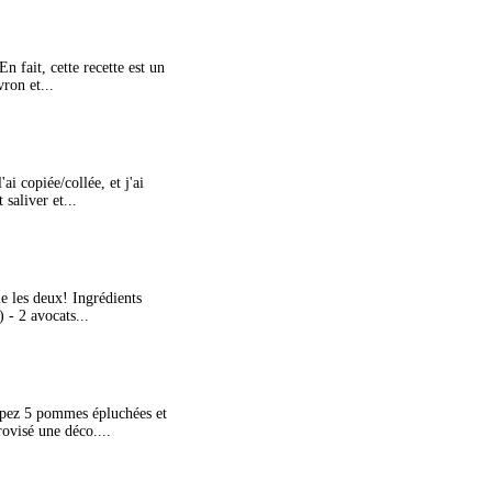
n fait, cette recette est un
ron et...
ai copiée/collée, et j'ai
saliver et...
lie les deux! Ingrédients
 - 2 avocats...
oupez 5 pommes épluchées et
rovisé une déco....