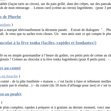
ablée (façon tarte au citron), sur du pain grillé, dans des crêpes, sur des pancak
s de mon entourage… Lemon curd (crème au citron) Ingrédients : (pour 3 petits
es de Phoebe
ardises
)
ui a marqué télévisuellement la décennie passée... Extrait de dialogues: "... Ph
ît. Je veux que tu saches trois choses. Un : mes amis sont ce qui compte le plus
ocolat à la fève tonka (faciles, rapides et fondantes!)
fé ou en simple gourmandise à l’heure du goûter, ces petits pots de crème au ch
gloutis ! Crèmes au chocolat à la fève tonka Ingrédients (pour 8 petits pots) : - 
ées au comté
s en bouche
)
comté - de la pâte feuilletée « maison », c’est facile à faire et tellement meilleu
rantie pas le résultat...) - du comté (du 18 mois d'affinage pour moi) et c’est to
on au poulet
s
)
de plats complets, rapides à préparer et à gratiner au dernier moment, voici un