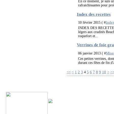
En ce moment, je suis un 
rafraichissantes pour prol
Index des recettes
Index
10 février 2015 ( #
INDEX DES RECETTES MI
légers aux crudités Bou
roquefort et...
Verrines de foie gr
Mise
06 janvier 2013 ( #
Ces petites verrines, do
durant ces fêtes de fin d
<<
<
1
2
3
5
6
7
8
9
10
>
>
4