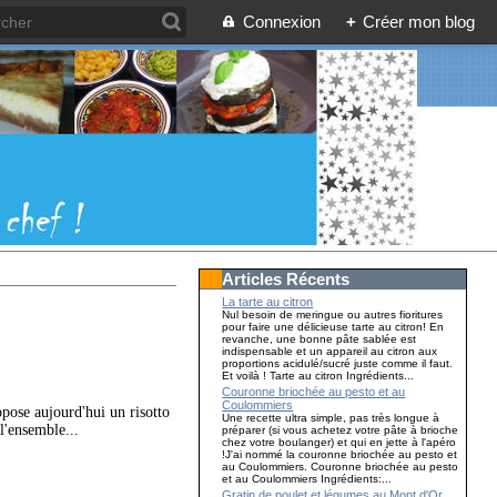
Connexion
+
Créer mon blog
Articles Récents
La tarte au citron
Nul besoin de meringue ou autres fioritures
pour faire une délicieuse tarte au citron! En
revanche, une bonne pâte sablée est
indispensable et un appareil au citron aux
proportions acidulé/sucré juste comme il faut.
Et voilà ! Tarte au citron Ingrédients...
Couronne briochée au pesto et au
Coulommiers
opose aujourd'hui un risotto
Une recette ultra simple, pas très longue à
l'ensemble...
préparer (si vous achetez votre pâte à brioche
chez votre boulanger) et qui en jette à l'apéro
!J'ai nommé la couronne briochée au pesto et
au Coulommiers. Couronne briochée au pesto
et au Coulommiers Ingrédients:...
Gratin de poulet et légumes au Mont d'Or