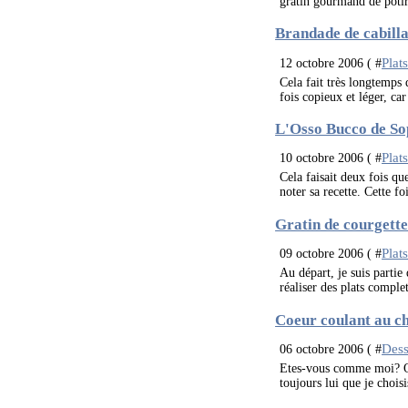
gratin gourmand de potiro
Brandade de cabill
Plat
12 octobre 2006 ( #
Cela fait très longtemps 
fois copieux et léger, ca
L'Osso Bucco de So
Plat
10 octobre 2006 ( #
Cela faisait deux fois qu
noter sa recette. Cette fo
Gratin de courgettes
Plat
09 octobre 2006 ( #
Au départ, je suis partie
réaliser des plats comple
Coeur coulant au c
Dess
06 octobre 2006 ( #
Etes-vous comme moi? Quan
toujours lui que je choisi