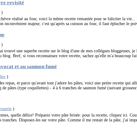
re revisité
s
)
hèvre réalisé au four, voici la même recette remaniée pour se faliciter la vie... E
on inconvénient majeur, c'est qu'après sa cuisson au four, il faut éplucher le poiv
ne
s
)
'ai trouvé une superbe recette sur le blog d'une de mes collègues bloggeuses, je l'
 blog. Bref, si vous reconnaissez votre recette, sachez qu'elle m'a beaucoup fait 
'avocat et au saumon fumé
des
)
es repas, et parce qu'avant tout j'adore les pâtes, voici une petite recette qui al
 de pâtes (type coquillettes) - 4 à 6 tranches de saumon fumé (suivant grosseur)
sserts
)
mes, quelle délice! Préparez votre pâte brisée: pour la recette, cliquez ici. C
s tranches. Disposez-les sur votre pâte. Comme il me restait de la pâte, j'ai imp