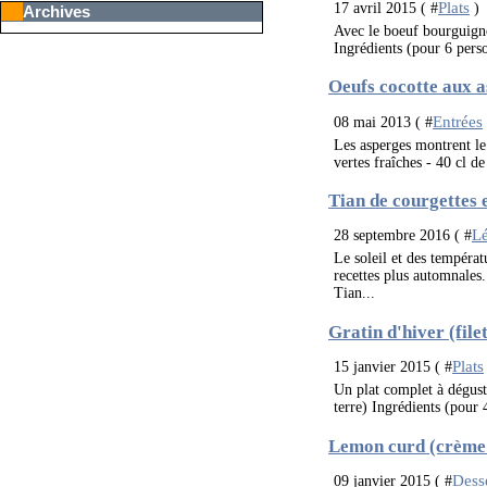
Plats
17 avril 2015 ( #
)
Archives
Avec le boeuf bourguigno
Ingrédients (pour 6 perso
Oeufs cocotte aux 
Entrées
08 mai 2013 ( #
Les asperges montrent le
vertes fraîches - 40 cl de
Tian de courgettes 
L
28 septembre 2016 ( #
Le soleil et des températ
recettes plus automnales
Tian...
Gratin d'hiver (file
Plats
15 janvier 2015 ( #
Un plat complet à dégust
terre) Ingrédients (pour 
Lemon curd (crème 
Dess
09 janvier 2015 ( #