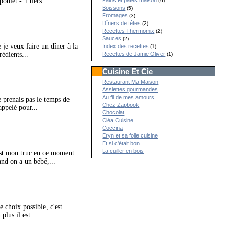
oulet - 1 tiers...
Pains et pâtes maison
(6)
Boissons
(5)
Fromages
(3)
Dîners de fêtes
(2)
Recettes Thermomix
(2)
Sauces
(2)
 je veux faire un dîner à la
Index des recettes
(1)
rédients...
Recettes de Jamie Oliver
(1)
Cuisine Et Cie
Restaurant Ma Maison
Assiettes gourmandes
Au fil de mes amours
e prenais pas le temps de
Chez Zapbook
appelé pour...
Chocolat
Cléa Cuisine
Coccina
Eryn et sa folle cuisine
Et si c'était bon
La cuiller en bois
'est mon truc en ce moment:
and on a un bébé,...
 choix possible, c'est
plus il est...